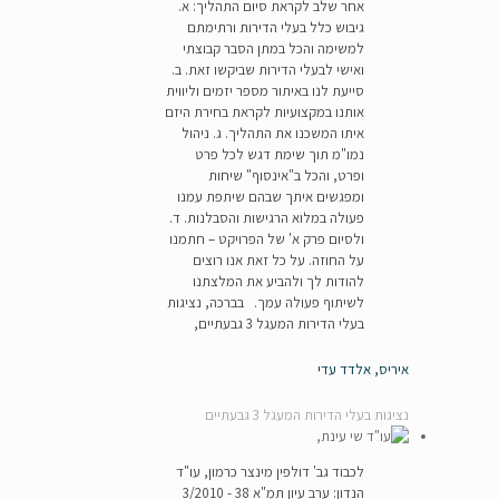
אחר שלב לקראת סיום התהליך: א.
גיבוש כלל בעלי הדירות ורתימתם
למשימה והכל במתן הסבר קבוצתי
ואישי לבעלי הדירות שביקשו זאת. ב.
סייעת לנו באיתור מספר יזמים וליווית
אותנו במקצועיות לקראת בחירת היזם
איתו המשכנו את התהליך. ג. ניהול
נמו"מ תוך שימת דגש לכל פרט
ופרט, והכל ב"אינסוף" שיחות
ומפגשים איתך שבהם שיתפת עמנו
פעולה במלוא הרגישות והסבלנות. ד.
ולסיום פרק א' של הפרויקט – חתמנו
על החוזה. על כל זאת אנו רוצים
להודות לך ולהביע את המלצתנו
לשיתוף פעולה עמך. בברכה, נציגות
בעלי הדירות המעגל 3 גבעתיים,
איריס, אלדד עדי
נציגות בעלי הדירות המעגל 3 גבעתיים
לכבוד גב' דולפין מינצר כרמון, עו"ד
הנדון: ערב עיון תמ"א 38 - 3/2010