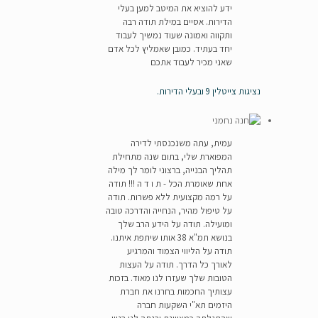
ידע להוציא את המיטב למען בעלי
הדירות. אסיים במילת תודה רבה
ותקווה ואמונה שעוד נמשיך לעבוד
יחד בעתיד. כמובן שאמליץ לכל אדם
שאני מכיר לעבוד אתכם
נציגות צייטלין 9 ובעלי הדירות.
עמית, עתה משנכנסתי לדירה
המפוארת שלי, בתום שנה מתחילת
תהליך הבנייה, ברצוני לומר לך מילה
אחת שאומרת הכל - ת ו ד ה !!! תודה
על רמה מקצועית ללא פשרות. תודה
על טיפול מהיר, הנחייה והדרכה טובה
ומועילה. תודה על הידע הרב שלך
בנושא תמ"א 38 אותו שיתפת איתנו.
תודה על הליווי הצמוד והמרגיע
לאורך כל הדרך. תודה על העצות
הטובות שלך שעזרו לנו מאוד. בזכות
עצותיך החכמות בחרנו את חברת
היזמים תא"י השקעות חברה