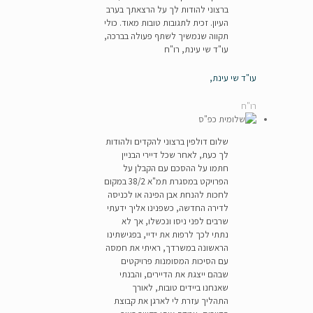
ברצוני להודות לך על הרצאתך בערב
העיון. זכית לתגובות טובות מאוד. כולי
תקווה שנמשיך לשתף פעולה בברכה,
עו"ד שי עינת, רו"ח
עו"ד שי עינת,
רו"ח
שלום דולפין ברצוני להקדים ולהודות
לך כעת, לאחר שכל דיירי הבניין
חתמו על ההסכם עם הקבלן על
הפרויקט במסגרת תמ"א 38/2 במקום
לחכות להנחת אבן הפינה או לכניסה
לדירה החדשה, כשפנינו אליך ידעתי
שרבים לפני ניסו ונכשלו, אך לא
נתתי לכך לרפות את ידיי, בפגישתינו
הראשונה במשרדך, ראיתי את חמסה
עם הסיכות המסומנות פרויקטים
שבהם ייצגת את הדיירים, והבנתי
שאנחנו ביידים טובות, לאורך
התהליך עזרת לי לארגן את קבוצת