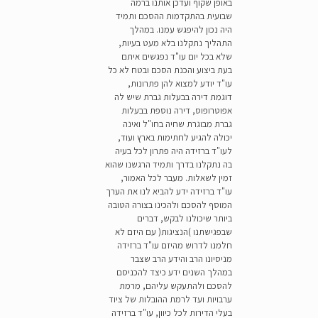
באופן שקוף ועדכן אותנו ברמה
שבועית בהתקדמות ההסכם ותמיד
היה נכון להיפגש עמנו. במהלך
התהליך נתקלנו בלא מעט בעיות,
שלא בכל יום עו"ד נפגשים איתם
בעת ביצוע והכנת הסכם ובטח לא כל
עו"ד יודע למצוא להן פתרונות,
דוגמת דירה בבעלות גברת שיש לה
אפוטרופוס, דירה נוספת בבעלות
גברת מבוגרת שחיה בחו"ל ואינה
יכולה להגיע לחתימות בארץ ועוד,
לעו"ד ברזידה היה פתרון לכל בעיה
בה נתקלנו בדרך ותמיד הרגשנו שהוא
זמין לשאלות. מעבר לכל האמור,
עו"ד ברזידה ידע להביא לנו את הערך
המוסף להסכם ולהכינו בצורה הטובה
ביותר שיכולנו לבקש, דברים
שבפגישתנו )הנציגות( עם היזם לא
חלמנו לדרוש מהיזם עו"ד ברזידה
מניסיונו הרב והידע הרב שצבר
במהלך השנים ידע כיצד להכניסם
להסכם ולהתעקש עליהם, מרמת
ערבויות ועד לרמת ההובלות של ציוד
בעלי הדירות לכל כיוון, עו"ד ברזידה