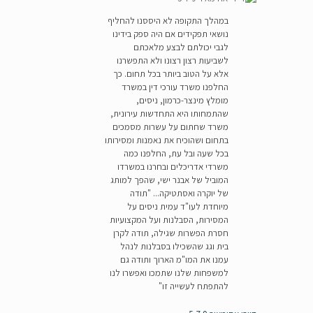
במהלך התקופה לא היססנו להחליף
נושאי תפקידים אם היה ספק בידינו
לגבי יכולתם לבצע מלאכתם
לשביעות רצון רצונו ולא התפשרנו
אלא על הטוב ביותר בכל תחום. כך
החלפנו משרד עורכי דין במשרד
מומלץ מינצר-כרמון, ניסים,
שהתמחותו היא התחדשות עירונית,
משרד שחתום על עשרות מסמכים
בתחום ושהוכיח את נאמנות ומסירותו
בכל שעה ובל עת, החלפנו כמה
משרדי אדריכלים ובחרנו במשרדו
המוביל של אבנר ישי, שהפך למותג
של יוקרה ואסתטיקה... "תודה
מיוחדת לעו"ד עמית ניסים על
המסירות, הסבלנות ועל המקצועיות
חסרת הפשרות שגילה, תודה לקרן
בית וגג שהשכילו בסבלנות לנהל
עמנו את המו"מ הארוך ותודה גם
למשפחות שלנו שתמכו ואפשרו לנו
להתפתח לעשייה זו"