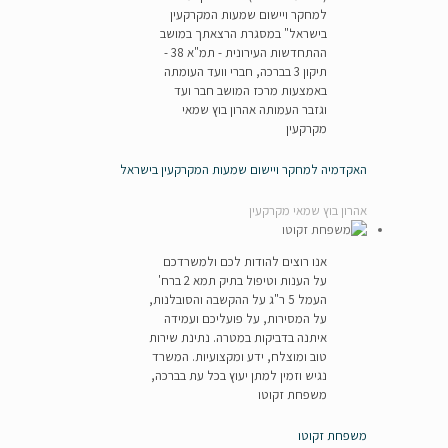
למחקר ויישום שמעות המקרקעין
בישראל" במסגרת הרצאתך במושב
ההתחדשות העירונית - תמ"א 38 -
תיקון 3 בברכה, חברי וועד העומתה
באמצעות מרכז המושב חבר ועד
וגזבר העמותה אהרון בוץ שמאי
מקרקעין
האקדמיה למחקר ויישום שמעות המקרקעין בישראל
אהרון בוץ שמאי מקרקעין
אנו רוצים להודות לכם ולמשרדכם
על הענות וטיפול בתיק תמא 2 ברח'
העמל 5 ר"ג על ההקשבה והסובלנות,
על המסירות, על פועליכם ועמידה
איתנה בדביקות במטרה. נתינת שירות
טוב ומוצלח, ידע ומקצועיות. המשרד
נגיש וזמין למתן יעוץ בכל עת בברכה,
משפחת זקוטו
משפחת זקוטו