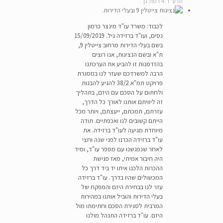
תרע"ד 4 רמת גן
לכבוד: משרד עו"ד מינצר כרמון
נסים, ועו"ד ברזידה גיל. 15/09/2019
בשם בעלי הדירות מרחוב צייטלין 9,
ת"א ובשם הנציגות, אנו רוצים
בהזדמנות זו להביע את הערכתנו
הרבה למשרדכם שעזר לנו במסגרת
פרויקט תמ"א 38/2 להגיע להבנות
ולחתום על הסכם עם היזם, בתהליך
זה ליוויתם אותנו לאורך כל הדרך,
עזרתם, תמכתם, ייעצתם, ויותר מכל
הייתם קשובים לנו ואכפתיים. תודה
מיוחדת מגיעה לעו"ד ברזידה. את
עו"ד ברזידה הכרנו לפני שנה וחצי
לאחר שנפגשנו עם מספר עו"ד, ומיד
היה חיבור אמיתי, מאז פגישת
ההכרות הלכנו איתו יד ביד דרך כל
המכשולים שהיו בדרך. עו"ד ברזידה
עזר לנו בבחירת היזם והמפקח של
בעלי הדירות והוביל אותנו במהירות
המרבית לסגירת הסכם וחתימתו מול
היזם. עו"ד ברזידה התנהל מולנו