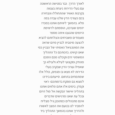
לאורך הדרך. כבר בפגישה הראשונה
עם בעלי הדירות ניצחה בענווה
בקרבות האוויר שהתחוללו והבחירה
בכם כעורכי הדין שלנו עברה בפה
מלא. בהמשך ליוויתם אותנו במכרז
יזמים שערכנו, הוספתם לרשימת
היזמים שהגענו איתה מספר
מועמדים משביחים והצלחתם להביא
להצעה מיטבית לבניין מיזם שראה
את הפוטנציאל האמיתי של הבניין כפי
שאנו קיווינו. בזכותכם כל התהליך
המשפטי זרם וקיבלנו מכם הסכם
מהודק ומקצועי לעילא ולעילא כך
שאפילו עורכי הדין שבקרב בעלי
הדירות לא מצאו בו פגמים, כולל אלו
שמתמחים בתחום. סייעתם בידינו
למצוא גם מפקח בדמותכם- ראוי
וקפדן. בימים אלו אתם מלווים אותנו
בתהליכי אישור הבקשה אל מול היזם
ובכל עת שאנו מרגישים שדברים
אינם מתנהלים כמתוכנן גיל מצליח
להסביר לנו בנועם את המצב לאשורו
ולהדריך אותנו בהמשך התהליך ביד