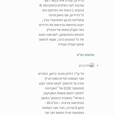
הדיירים, עמדת איתי בקשר רצוף
ועדכנת לגבי השלבים בהתקדמות (4
עיכובים..) היצגת את הפרויקט בפני
כל הדיירים, ואף באופן פרטני
ובסבלנות אין קץ כשהתעורר צורך,
ייצגת בנחישות וברגישות את הדיירים
בפני הקבלן ובסופו של התהליך
התגסש ההסכםהוגן, לשביעות רצונם
של כל הנוגעים בדבר, מקווה להמשך
שיתוף פעולה מוצלח
שלומית כפ"ס
אל עו"ד דולפין מינצר כרמון, החברים
וועד העמותה מודים ומוקירים לך
תודה על תרומתך לקיום סמינר הקיץ
(ספטמבר 2102) של "האקדמיה
למחקר ויישום שמאות המקרקעין
בישראל" במסגרת הרצאתך במושב.
התחדשות עירונית – תמ"א 83 –
תיקון 8 בברכה, חברי וועד העמותה
באמצעות מרכז המושב חבר ועד