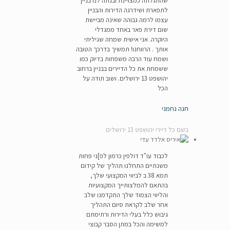
שהתגלתה כמצויינת ובנתה לנו בניין
לתפארת ושידרגה הדירות והבניין
עצמו לרמה גבוהה שאינה מביישת
שום דירת פאר באחד ממגדלי
היוקרה. אני אישית שמחה שגיליתי
אותך . הרווחנו! תמשיך בדרכך הטובה
ושמח עוד הרבה משפחות בדיוק כמו
ששמחת את כל הדיירים בבניין ברחוב
יהושפט 13 ירושלים. ושוב תודה על
הכל
חנה נחמני
בשם כל דיירי יהושפט 13 ירושלים
לכבוד עו"ד דולפין כרמון לפ]ני פחות
משנתיים התחלנו תהליך של קידום
תמא 38 ב לביווי המקצועי שלך,
בהתאם להמלצותייך המקצועיות
והליווי הצמוד שלך התקדמנו שלב
אחר שלב לקראת סיום התהליך
גיבוש כלל בעלי הדירות ורתימתם
למשימה והכל במתן הסבר קבוצי