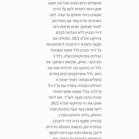
מכשולים רבים בפנינו אבל אני חושב
שמן הראוי להודות לכם על הדרך
שעשינו ביחד איתכם עד עתה. לפני
כשנתיים יצרנו קשר עם משרדכם
לאחר שבמשך שנים ארוכות ניסו
דיירי הבניין ללא הצלחה לקדם
פרוייקט תמ"א 38/2. התחלנו את
הקשר בישיבת דיירים בה לימדתם את
כל דיירי הבניין כלל פשוט המבטיח
הצלחה בפרוייקטים כאלו, כלל 3
הש'ינים – שיויון, שקיפות ו-שיתוף. את
כלל זה החזקנו כנר לרגלינו מאז ועד
היום. כלל שפרוייקטים רבים אחרים
נכשלים בקיומו. לאחר ישיבה זו
התחלנו בעבודה צמודה עם עו"ד גיל
ברזידה. בגיל מצאנו שותף אמיתי
שהייה הרבה מעבר לעו"ד. הוא לימד
אותנו את רזי פרוייקטי תמ"א 38/2.
ליווה אותנו צעד צעד בכתיבת מכרז
היזמים, בליווי היזמים במכרז,
בבחירת מפקח בניה כדיי לייצגינו,
בבחירת יזם, בהשגת הסכמת הדיירים
ליזם, בניסוח חוזה עם היזם ולבסוף
בהחתמת הדיירים על החוזה. תוך