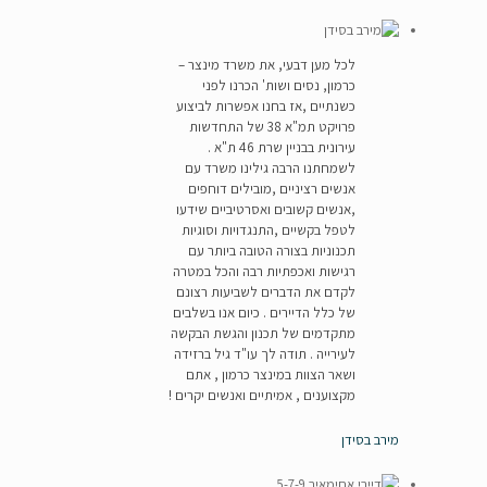
לכל מען דבעי, את משרד מינצר –
כרמון, נסים ושות' הכרנו לפני
כשנתיים ,אז בחנו אפשרות לביצוע
פרויקט תמ"א 38 של התחדשות
עירונית בבניין שרת 46 ת"א .
לשמחתנו הרבה גילינו משרד עם
אנשים רציניים ,מובילים דוחפים
,אנשים קשובים ואסרטיביים שידעו
לטפל בקשיים ,התנגדויות וסוגיות
תכנוניות בצורה הטובה ביותר עם
רגישות ואכפתיות רבה והכל במטרה
לקדם את הדברים לשביעות רצונם
של כלל הדיירים . כיום אנו בשלבים
מתקדמים של תכנון והגשת הבקשה
לעירייה . תודה לך עו"ד גיל ברזידה
ושאר הצוות במינצר כרמון , אתם
מקצוענים , אמיתיים ואנשים יקרים !
מירב בסידן