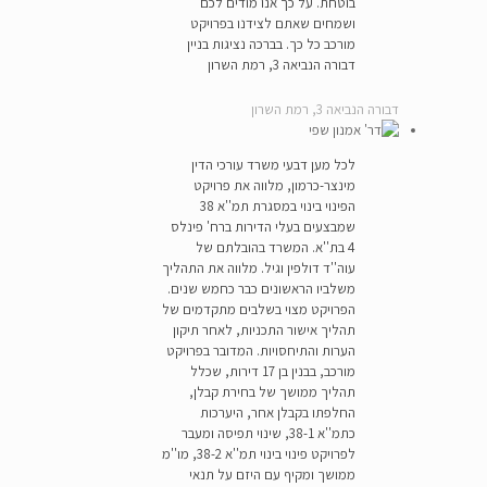
בוטחת. על כך אנו מודים לכם
ושמחים שאתם לצידנו בפרויקט
מורכב כל כך. בברכה נציגות בניין
דבורה הנביאה 3, רמת השרון
דבורה הנביאה 3, רמת השרון
לכל מען דבעי משרד עורכי הדין
מינצר-כרמון, מלווה את פרויקט
הפינוי בינוי במסגרת תמ''א 38
שמבצעים בעלי הדירות ברח' פינלס
4 בת''א. המשרד בהובלתם של
עוה''ד דולפין וגיל. מלווה את התהליך
משלביו הראשונים כבר כחמש שנים.
הפרויקט מצוי בשלבים מתקדמים של
תהליך אישור התכניות, לאחר תיקון
הערות והתיחסויות. המדובר בפרויקט
מורכב, בבנין בן 17 דירות, שכלל
תהליך ממושך של בחירת קבלן,
החלפתו בקבלן אחר, היערכות
כתמ''א 38-1, שינוי תפיסה ומעבר
לפרויקט פינוי בינוי תמ''א 38-2, מו''מ
ממושך ומקיף עם היזם על תנאי