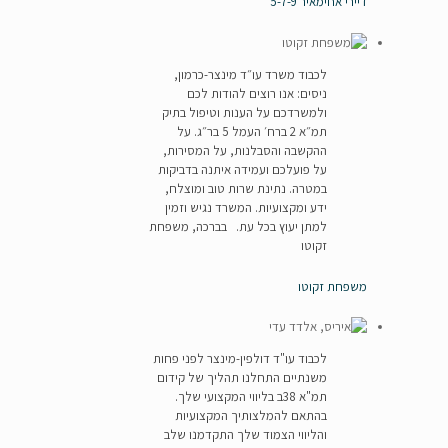
דיירי אחימאיר 5-7-9
לכבוד משרד עו״ד מינצר-כרמון,
ניסים: אנו רוצים להודות לכם
ולמשרדכם על הענות וטיפול בתיק
תמ״א 2 ברח׳ העמל 5 בר״ג. על
ההקשבה והסבלנות, על המסירות,
על פועלכם ועמידה איתנה בדביקות
במטרה. נתינת שרות טוב ומוצלח,
ידע ומקצועיות. המשרד נגיש וזמין
למתן יעוץ בכל עת. בברכה, משפחת
זקוטו
משפחת זקוטו
לכבוד עו"ד דולפין-מינצר לפני פחות
משנתיים התחלנו תהליך של קידום
תמ"א 38ב בליווי המקצועי שלך.
בהתאם להמלצותיך המקצועיות
והליווי הצמוד שלך התקדמנו שלב