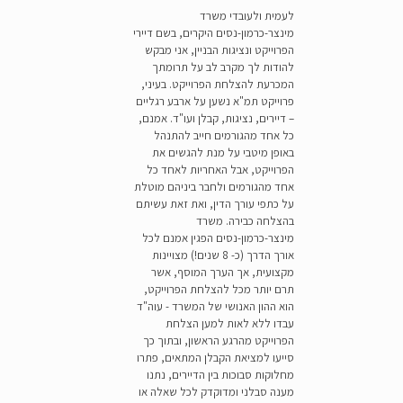
לעמית ולעובדי משרד
מינצר-כרמון-נסים היקרים, בשם דיירי
הפרוייקט ונציגות הבניין, אני מבקש
להודות לך מקרב לב על תרומתך
המכרעת להצלחת הפרוייקט. בעיני,
פרוייקט תמ"א נשען על ארבע רגליים
– דיירים, נציגות, קבלן ועו"ד. אמנם,
כל אחד מהגורמים חייב להתנהל
באופן מיטבי על מנת להגשים את
הפרוייקט, אבל האחריות לאחד כל
אחד מהגורמים ולחבר ביניהם מוטלת
על כתפי עורך הדין, ואת זאת עשיתם
בהצלחה כבירה. משרד
מינצר-כרמון-נסים הפגין אמנם לכל
אורך הדרך (כ- 8 שנים!) מצויינות
מקצועית, אך הערך המוסף, אשר
תרם יותר מכל להצלחת הפרוייקט,
הוא ההון האנושי של המשרד - עוה"ד
עבדו ללא לאות למען הצלחת
הפרוייקט מהרגע הראשון, ובתוך כך
סייעו למציאת הקבלן המתאים, פתרו
מחלוקות סבוכות בין הדיירים, נתנו
מענה סבלני ומדוקדק לכל שאלה או