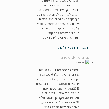
האינסופית שנקטתם עוד מתחילת
הדרך. למרות כל הקשיים וחוסר
הוודאות הקיימים בפרויקט מסוג זה,
ידעתם לעזור לנו לקדם את הפרויקט
תוך הקפדה על זכויות בעלי הדירות.
אין לנו ספק שבמידה ונצטרך, נמליץ
על משרדכם לבעלי דירות אחרים
שעתידים להכנס לפרויקטי
התחדשות עירונית ו\או פינוי בינוי.
רון גנט, דן וינשטיין וגל ברק
בוקי בן יגלי 14, תל אביב
- עמית נשכר בשנת 2011 לייצג את
נציגות ועד בית תרע"ד 6 בכל הקשור
לקידום פרוייקט תמ"א 38 ברמת גן. -
אני אישית משמש יו"ר הנציגות משנת
2013 ומאז אני מצוי בקשרי עבודה
שוטפים מול עמית. - עמית, עו"ד
ותיק, מנוסה ומקצוען בנושאי תמ"א
38 ופרוייקטי נדל"ן לסוגיהם. - עמית
מעורב ומוביל את מכלול נושאי