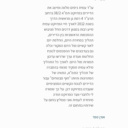
עו"ד עמית ניסים מלווה ומייצג את
הדיירים בפרויקט תמ"א 38/2 ברחוב
תרע"ד 4 רמת גן מראשית הדרך
בשנת 2012 לאורך חיי הפרויקט עמית
סייע רבות במגוון דרכים החל מגיבוש
ההסכמות הראשוניות בין הדיירים,
תהליך במחירת היזם, החלפת יזם
לאור קשיים מול היזם המקורי וכלה
גם בעדכונים של ההסכמים לנוכח
החלטות וועדת ערך שדרשו עדכון
תמורות מול היזם. לאורך כל התהליך
מילא עמית תפקיד מהותי בהסברה
של תהליך התמ"א, התוויה של
הפתרונות והיותו "חוף מבטחים" עבור
הדיירים לנוכח הקשיים הספציפיים
שעברנו בפרויקט דנן. על כך שמורה
לי ולחברי וועד הפרויקט תודה
מיוחדת לעמית ואני ממליץ בחום על
שירותיו בתחום זה.
אורן טפר