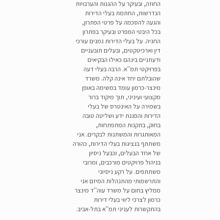
החוזה, ובעיקר על ההגנות והערבויות
הנדרשות, החתמת בעלי הדירות
והגעה להסכמה על פרטי הפתרון,
בכל היבטי המפרט ובעיקר בפתרון
החניה. על בעלי הדירות נמנים עורכי
דין וארכיטקטים, ובעלים תובעניים
ודעתניים בינהם כאילו הבקיאים
בפרויקטי תמ''א. הרבה בעלי דעה
שהובלתם יחד אינה קלה. משרד
מינצר-כרמון עומד במשימה באופן
מקצועי ועיניני, תוך מיקוד ברור
בשמירה על האינטרס של בעלי
הדירות והפגנת ידע ושליטה טובה
בחוק, בתקנות המתפתחות,
המאותגרות והמשתנות לבקרים. אני
משתתף בנציגות בעלי הדירות, כהורה
של אחד הבעלים, וכבעל ניסיון
בניהול פרויקטים מורכבים, ומרובי
משתתפים. על רקע ניסיוני
והתרשמותי מהתנהלות המיזם אני
ממליץ בחום על משרד עוה''ד מינצר
כרמון לצרכי ליווי בעלי דירות
בהתקשרות לעניני תמ''א בתל-אביב.