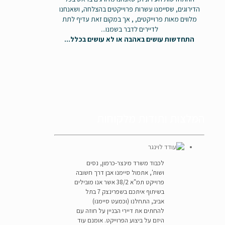
הדירוגים, שסיימנו עשרות פרוייקטים בהצלחה, ושאנחנו
מלווים מאות פרוייקטים, , אך במקום זאת עדיף לתת
לדיירים לדבר בשמנו...
התחדשות עושים באהבה או לא עושים בכלל...
המלצות ותודות מלקוחות
לכבוד משרד מינצר-כרמון, נסים
ושות', אתמול סיימנו אבן דרך חשובה
פרוייקט תמ"א 38/2 אשר אנו מובילים
בשיתוף איתכם בשפרינצק 7 בתל
אביב, התחלנו (וכמעט סיימנו)
להחתים את דיירי הבניין על חוזה עם
היזם על ביצוע הפרוייקט. אומנם עוד