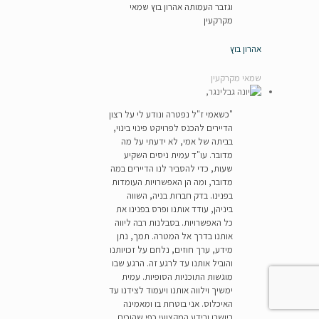
וגזבר העמותה אהרון בוץ שמאי
מקרקעין
אהרון בוץ
שמאי מקרקעין
"כשאמי ז"ל נפטרה ונודע לי על רצון
הדיירים להכנס לפרויקט פינוי בינוי,
בביתה של אמי, לא ידעתי על מה
מדובר. עו"ד עמית ניסים השקיע
שעות, כדי להסביר לנו הדיירים במה
מדובר, ומה הן האפשרויות העומדות
בפנינו. בדק חברות בניה, השווה
ביניהן, עודד אותנו ופרס בפנינו את
כל האפשרויות. בסבלנות רבה ליווה
אותנו בדרך אל המטרה. תמך, נתן
מידע, ערך חוזים, נלחם על זכויותנו
והוביל אותנו עד לרגע זה. הרגע שבו
מוגשות התוכניות הסופיות. עמית
ימשיך וילווה אותנו ויעמוד לצידנו עד
האיכלוס. אני בוטחת בו ומאמינה
ביושרו ובידע המקצועי כפי שהוכיח