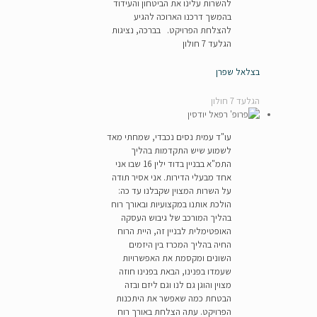
להשרות עלינו את הביטחון והעידוד
בהמשך דרכנו הארוכה להגיע
להצלחת הפרויקט. בברכה, נציגות
הגלעד 7 חולון
בצלאל שפרן
הגלעד 7 חולון
עו"ד עמית נסים נכבדי, שמחתי מאד
לשמוע שיש התקדמות בהליך
התמ"א בבניין בדוד ילין 16 שבו אני
אחד מבעלי הדירות. אני אסיר תודה
על השרות המצוין שקבלנו עד כה:
הולכת אותנו במקצועיות ובאורך רוח
בהליך המורכב של גיבוש העסקה
האופטימלית לבניין זה, היית הרוח
החיה בהליך המכרז בין היזמים
השונים ומקסמת את האפשרויות
שעמדו בפנינו, הבאת בפנינו חוזה
מצוין והוגן גם לנו וגם ליזם ובזה
הבטחת כמה שאפשר את היתכנות
הפרויקט. עתה הצלחת באורך רוח