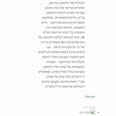
התמ"א מול היזמים, התיכנון,
ההתרים והרישוי מול גופי התכנון
בעירית רמת גן לרבות הסכמים,
מו"מ, הליכים משפטיים, מחלוקות
ומשברים הכרוכים בפרוייקט. - הידע
המקצועי, הניסיון והבקיאות הרב
תחומית בכל הבטי פרוייקטי תמ"א
38, סייע לנציגות לצלוח ולהתגבר על
המכשולים (הרבים) העומדים בדרכו
של כל פרוייקט תמ"א 38. - אנו
חייבים הרבה לעמית שסייע לנו להגיע
היום לנקודה הקרובה ביותר ליישום
מוצלח של הפרוייקט. - העבודה
המשותפת של עמית מול היזמים,
הנציגות בכלל ומולי בפרט, מאפשרים
לי להמליץ בלב שלם על עמית,
כעו"ד וכאדם איכותי,מקצועי ותורם
להצלחת פרוייקטי נדל"ן ותמ"א.
רפי פלד
תרע"ד 6