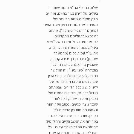
שלום רב. אני הח"מ וזוגתי שתחייה
בעלים של דירה בעיר בת-ים, ומהווים
חלק חשוב בנציגות הדיירים של
מספר בנייני מגורים בצפון-מערב העיר
(מתחם "הרצל-רוטשילד"). מתחם
זה נמצא בתהליכים מתקדמים
לקראת מיזם גדול ומורכב של "פינוי
בינוי" במסגרת התחדשות עירונית.
את עו"ד עמית נסים (מהמשרד
שבנדון) היכרנו דרך ידידה קרובה,
שהבניין בו היא גרה ברמת גן, עבר
בהצלחה "פינוי בינוי", וזו המליצה
בחום על עוה"ד המלווה. עורכי הדין
עמית נסים וגיל ברזידה נרתמו על
ידינו לייצוג כלל הדיירים שבמתחם
הגדול בבת-ים, ולקידום המיזם מול
הקבלן ומול הרשויות, זאת לאחר
שכבר נוצרו מגעים, נכתב איזה חוזה
ונאספו חתימות בין הדיירים לבין
הקבלן. עורכי הדין עמית וגיל למדו
במהירות את המצב הקיים והחלו מיד
להשיב את הסדר האבוד על כנו. כל
זאת לטובת שמירת זכויות הדיירים