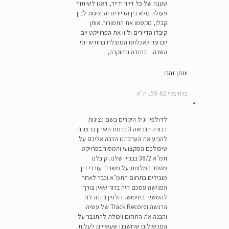
טענה של כל דייר ודייר, דאגו לשיתוף
פעולה מלא בין הדיירים והנציגות לבין
קבלן, מקסמו את התמורות אותן
קיבלו הדיירים וליוו את הפרוייקט יום
יום עד לאכלוסו המוצלח בחודש יוני
השנה. בתודה ובהוקרה,
יונתן זהבי
ברודצקי 58-62, ת"א
לדולפין וגיל היקרים בשם נציגות
דבורה הנביאה 3 ברמת השרון ברצוננו
להביע את הערכתנו הרבה אליכם על
טיפולכם המקצועי והמסור בפרויקט
תמ"א 38/2 בבניין שלנו. קיבלנו
מספר המלצות על משרדי עורכי דין
מובילים בתחום התמ"א וכבר לאחר
הפגישה עמכם היה ברור שאין צורך
להמשיך בחיפוש. דולפין נתנה לנו
הרגשה וTrack Record של עשיה
והבנה את התחום ויכולת להתגבר על
המכשולים שחשבנו שעשויים לעלות