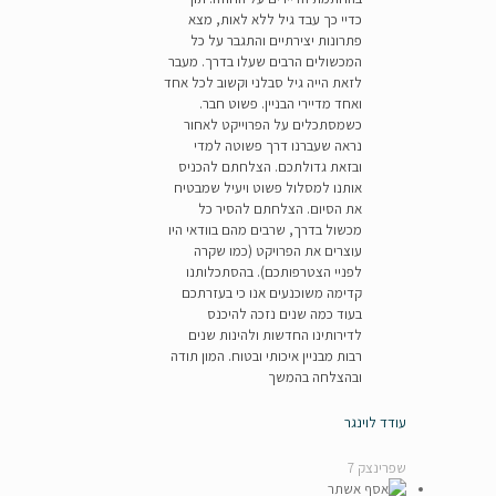
כדיי כך עבד גיל ללא לאות, מצא
פתרונות יצירתיים והתגבר על כל
המכשולים הרבים שעלו בדרך. מעבר
לזאת הייה גיל סבלני וקשוב לכל אחד
ואחד מדיירי הבניין. פשוט חבר.
כשמסתכלים על הפרוייקט לאחור
נראה שעברנו דרך פשוטה למדי
ובזאת גדולתכם. הצלחתם להכניס
אותנו למסלול פשוט ויעיל שמבטיח
את הסיום. הצלחתם להסיר כל
מכשול בדרך, שרבים מהם בוודאי היו
עוצרים את הפרויקט (כמו שקרה
לפניי הצטרפותכם). בהסתכלותנו
קדימה משוכנעים אנו כי בעזרתכם
בעוד כמה שנים נזכה להיכנס
לדירותינו החדשות ולהינות שנים
רבות מבניין איכותי ובטוח. המון תודה
ובהצלחה בהמשך
עודד לוינגר
שפרינצק 7