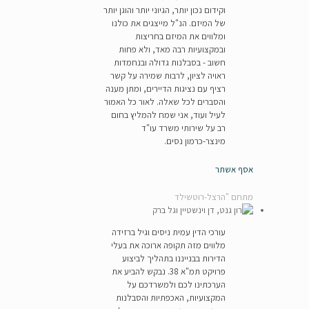
וקידום נכון יותר, הגיוני יותר והוגן יותר
של המיזם. הנ"ל מייצגים את כולנו
ומלווים את המיזם בחריצות
ובמקצועיות רבה מאד, ולא פחות
חשוב - בסבלנות גדולה ובנחמדות
ראויה לציון, לרבות שמירה על קשר
רציף עם נציגות הדיירים, ומתן מענה
והסברים לכל שאלה. לאור כל האמור
לעיל ועוד, אני שמח להמליץ בחום
רב על שירותי משרד עו"ד
מינצר-כרמון נסים.
אסף אשתר
מתחם "הרצל-רוטשילד
עורכי הדין עמית ניסים וגיל ברזידה
מלווים מזה תקופה ארוכה את בעלי
הדירות בבנייננו בתהליך לביצוע
פרויקט תמ"א 38. נבקש להביע את
הערכתינו לכם ולמשרדכם על
המקצועיות, האכפתיות והסבלנות