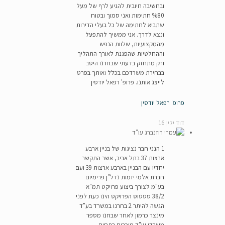
ובחשיבה חיובית להגיע לרף של מעל
%80 חתימות ואני סמוך ובטוח
שתביא לחתימה של כל בעלי הדירות
ונצא לדרך. אני ממשיך להתפעל
מהמקצועיות, שלוות הנפש
וההחלטיות שהפגנת לאורך התהליך
ורק מתחזק בדעתי שבחרנו היטב
בבחירת משרדכם בכלל ואותך בפרט
לייצג אותנו. פרופ' רפאל יודסין
פרופ' רפאל יודסין
דוד ילין 16
1 הנני חבר נציגות של בניין ארבע
ארצות 37 בתל אביב, אשר התקשר
יחדיו עם הבניין בארבע ארצות 39 ועם
חברת אלמי יזמות נדל"ן פרימיום
בע"מ לצורך ביצוע פרויקט תמ"א
38/2 סטטוס הפרויקט הינו כעת לפני
הגשה להיתר 2 בחרנו במשרד בע"ד
מינצר כרמון לאחר שבחנו מספר
משרדי עו"ד מוכרים בתחום