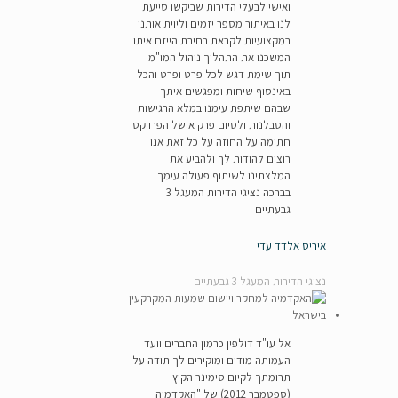
ואישי לבעלי הדירות שביקשו סייעת
לנו באיתור מספר יזמים וליוית אותנו
במקצועיות לקראת בחירת הייזם איתו
המשכנו את התהליך ניהול המו"מ
תוך שימת דגש לכל פרט ופרט והכל
באינסוף שיחות ומפגשים איתך
שבהם שיתפת עימנו במלא הרגישות
והסבלנות ולסיום פרק א של הפרויקט
חתימה על החוזה על כל זאת אנו
רוצים להודות לך ולהביע את
המלצתינו לשיתוף פעולה עימך
בברכה נציגי הדירות המעגל 3
גבעתיים
איריס אלדד עדי
נציגי הדירות המעגל 3 גבעתיים
אל עו"ד דולפין כרמון החברים וועד
העמותה מודים ומוקירים לך תודה על
תרומתך לקיום סימינר הקיץ
(ספטמבר 2012) של "האקדמיה