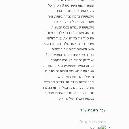
ההתחדשות העירונית 3 לאורך כל
שלבי הפרויקט המשרד הפגי
מקצועיות ברמה גבוהה ביותר, ומתן
מענה מהיר לכל שאלה או סוגיה
מקצועית שעמדה בפני הנציגות
ודרשה מענה. 4 ברצוני לציין במיוחד
את כו"ד גיל בריזה ואת ען"ד דולפין
מינצר כרמון אשר מלווים אותנו באופן
אישי ודואגים ללות את הנציגות
בצורה מקצועית הטובה האפשרית 5
יש לציין גם את האווירה הנעימה
והיחס האישי שמאפיינים את המשרד,
אשר הינם חשובים ומהותיים בתחום
זה של התחדשות עירונית,
ובהתנהלות הנדרשת בדינמיקה הלא
פשוטה לעיתים בין בעלי דירות נציגות
יזם, ולעניין זה ישנה חשיבות מכרעת
בביצוע מוצלח של פרויקט
עמרי רוזנברג עו"ד
ארבע ארצות 37 ת"א