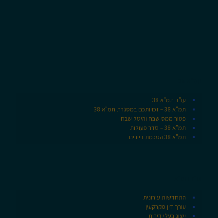
תמ"א 38
עו"ד תמ"א 38
תמ"א 38 – זכויותכם במסגרת תמ"א 38
פטור ממס שבח והיטל שבח
תמ"א 38 – סדר פעולות
תמ"א 38 הסכמת דיירים
עו"ד תמ"א
התחדשות עירונית
עורך דין מקרקעין
ייצוג בעלי דירות