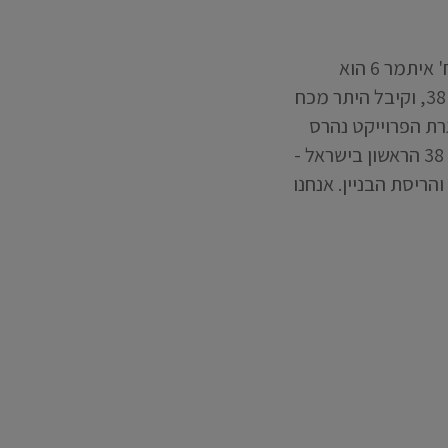
הבניין הראשון בארץ שנהרס מכוח תמ"א 38/2 – פרויקט בליווי משרדנו הפרוייקט ברח' איתמר 6 הוא
הפרוייקט הראשון בארץ אשר תוכנן וקרם אור וגידים מכח הוראות התיקון השני לתמ"א 38, וקיבל היתר מכח
ן ביום 15.04.13 והביצוע החל בחודש ספטמבר 2013. במסגרת הפרוייקט נהרס
הבניין שכלל 9 דירות וייבנה בניין חדש ובו 24 דירות. משרדנו חתום על פרוייקט תמ"א 38 הראשון בישראל -
הריסת הבניין. אנחנו