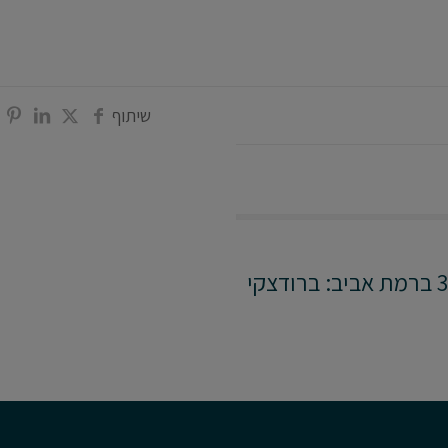
שיתוף
פרויקט תמ"א 38/2 ברמת אביב: ברודצקי