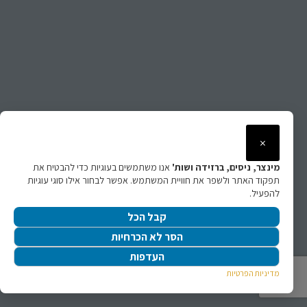
המעגל 3 גבעתיים
איריס אלדד עדי
נציגי הדירות המעגל 3 גבעתיים
אל עו"ד דולפין כרמון החברים וועד
×
העמותה מודים ומוקירים לך תודה על
מינצר, ניסים, ברזידה ושות'
אנו משתמשים בעוגיות כדי להבטיח את
תרומתך לקיום סימינר הקיץ (ספטמבר
תפקוד האתר ולשפר את חוויית המשתמש. אפשר לבחור אילו סוגי עוגיות
להפעיל.
2012) של "האקדמיה למחקר ויישום
קבל הכל
שמעות המקרקעין בישראל" במסגרת
הסר לא הכרחיות
הרצאתך במושב ההתחדשות העירונית -
העדפות
תמ"א 38 - תיקון 3 בברכה, חברי וועד
מדיניות הפרטיות
העומתה באמצעות מרכז המושב חבר ועד
וגזבר העמותה אהרון בוץ שמאי מקרקעין