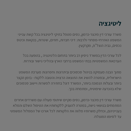
ליטיגציה
משרד עורכי דין מינצר-כרמון, נסים מטפל בתיקי ליטיגציה בכל קשת ענייני
המשפט האזרחי-מסחרי ולרבות: דיני חברות, חוזים, שטרות, בנקאות וכינוס
נכסים, גביה הוצל"פ, מקרקעין.
לכל עורכי הדין במשרד ניסיון רב ביותר בתחום הלטיגציה , בהופעה בכל
הערכאות המשפטיות בבתי המשפט ברחבי הארץ ובהליכי גישור ובוררות.
מתוך הבנה מעמיקה בניהול סכסוכים וביתרונות וחסרונות מערכת המשפט
הישראלית, ובמטרה להשיג את התוצאה הרצויה והטובה ללקוח - בזמן הקצר
ביותר ובעלות הנמוכה ביותר, המשרד דוגל בחתירה לפשרות ויישוב סכסוכים
שלא בהכרעה שיפוטית, ומתמחה בכך.
משרד עורכי דין מינצר-כרמון, נסים מקיים שיתופי פעולה עם משרדים אחרים
המתמחים בנושאי נישה, במטרה להעניק ללקוחותיו את הטיפול השלם והמלא
בענייניהם, וכחלק משרותיו מלווה את הלקוחות לכל אורכו של המסלול המשפטי
עד לסיומו המוצלח.