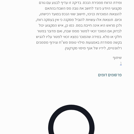
ומידת הרווח ממכירת הנכס. בדיקה זו עדיף לבצע עם גורם
מקצועי היודע כיצד לחשב את גובה מס השבח בהתאם
להוצאות המוכרות כניכוי, חישוב שווי הנכס במועד רכישתו,
וכיום. תוצאות אלו עשויות להוביל מסקנה כי אין בעסקה רווח,
ולכן מראש היא אינה חייבת במס. כמו כן, איש המקצוע יכול
לבדוק אם המוכר זכאי לפטור ממס שבח, ואם מדובר בפטור
חלקי או מלא. במידה שהמוכר נמצא זכאי לפטור עליו להגיש
בקשה מסודרת באמצעות מילוי טופס מש"ח וצירוף מסמכים
רלוונטיים, לידיו של אגף מיסוי מקרקעין.
שיתוף
1
פרסומים דומים