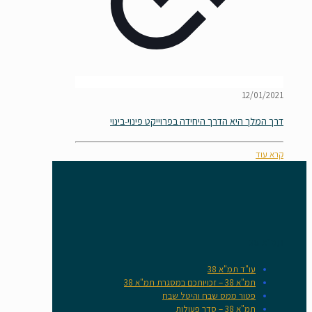
12/01/2021
דרך המלך היא הדרך היחידה בפרוייקט פינוי-בינוי
קרא עוד
תמ"א 38
עו"ד תמ"א 38
תמ"א 38 – זכויותכם במסגרת תמ"א 38
פטור ממס שבח והיטל שבח
תמ"א 38 – סדר פעולות