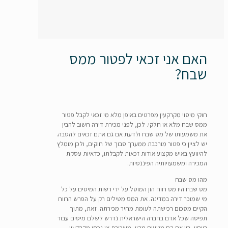
האם אני זכאי לפטור ממס
שבח?
חוקי מיסוי מקרקעין מפרטים באופן מלא מי זכאי לקבל פטור
ממס שבח מלא או חלקי. לכן, לפני מכירת דירה חשוב להבין
את משמעותו של מס שבח ולדעת אם גם אתם זכאים להטבה.
יש לציין כי פטור מורכבת ממערך סבוך של חוקים, ולכן מומלץ
להיוועץ באיש מקצוע אודות זכאות לקבלתו, כדאיות עסקת
המכירה ומשמעויותיה הפיננסיות.
מהו מס שבח
מס שבח היו מס רווח הון המוטל על ידי רשות המיסים על כל
מי שמוכר דירה במדינה. את המס מטילים רק על הפרש הרווח
הקיים מסכום רכישתה לעומת מחיר מכירתה. זאת, מתוך
תפיסה שכל אדם בחברה הישראלית נדרש לשלם מיסים עבור
רווחיו, בין אם הם מגיעים מהון, משכורת או נכסי מקרקעין.