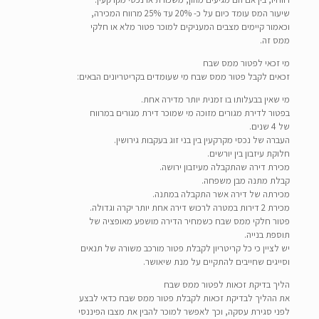
שיעור המס עומד כיום על כ- 20% עד 25% מרווח המכירה,
וכאמור קיימים מצבים המעניקים למוכר פטור מלא או חלקי
ממס זה.
מי זכאי לפטור ממס שבח
זכאים לקבל פטור ממס שבח מי שעומדים בקריטריונים הבאים:
מי שאין בבעלותו בו זמנית יותר מדירה אחת.
בפטור לדירת מגורים מזוכה מי שמוכר דירת מגורים במרווח
של 4 שנים.
העברה של נכסי מקרקעין בין בני זוג בעקבות גירושין.
חלוקת עיזבון בין יורשים.
מכירת דירה שהתקבלה מעיזבון ירושה.
קבלת מתנה מבן משפחה.
מכירתה של דירה אשר התקבלה במתנה.
מכירת 2 דירות במטרה לרכוש דירה אחת יותר יקרה וגדולה.
פטור חלקי ממס שבח כשמחיר הדירה מושפע מאופציה של
תוספת בנייה.
יש לציין כי כל קריטריון לקבלת פטור מורכב משורה של תנאים
וסייגים שחייבים להתקיים על מנת שיאושר.
הליך בדיקת זכאות לפטור ממס שבח
את ההליך לבדיקת זכאות לקבלת פטור ממס שבח כדאי לבצע
לפני סגירת עסקה, וכך לאפשר למוכר להבין את מצבו הפיננסי