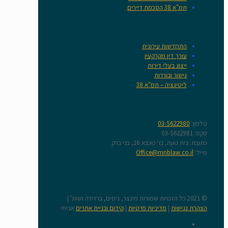
תמ"א 38 הסכמת דיירים
עו"ד תמ"א
התחדשות עירונית
עורך דין מקרקעין
ייצוג בעלי דירות
גישור ובוררות
ליטיגציה – תמ"א 38
צרו קשר
טלפון:
03-5622980
פקס: 03-5622981
כתובת: בית נועה, בר כוכבא 16, בני ברק
מייל:
Office@mnblaw.co.il
© 2021 כל הזכויות שמורות מינצר, ניסים, ברזידה ושות' |
הצהרת נגישות
|
מדיניות פרטיות
|
קידום ובניית אתרים
אביחי